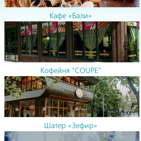
Кафе «Бали»
Кофейня "COUPE"
Шатер «Зефир»