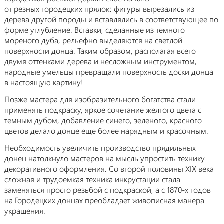
от резных городецких прялок: фигуры вырезались из
дерева другой породы и вставлялись в соответствующее по
форме углубление. Вставки, сделанные из темного
мореного дуба, рельефно выделяются на светлой
поверхности донца. Таким образом, располагая всего
двумя оттенками дерева и несложным инструментом,
народные умельцы превращали поверхность доски донца
в настоящую картину!
Позже мастера для изобразительного богатства стали
применять подкраску, яркое сочетание желтого цвета с
темным дубом, добавление синего, зеленого, красного
цветов делало донце еще более нарядным и красочным.
Необходимость увеличить производство прядильных
донец натолкнуло мастеров на мысль упростить технику
декоративного оформления. Со второй половины XIX века
сложная и трудоемкая техника инкрустации стала
заменяться просто резьбой с подкраской, а с 1870-х годов
на Городецких донцах преобладает живописная манера
украшения.